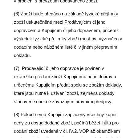
v prodlení s převzetím dodávaného zboží.
(6) Zboží bude předáno na základě fyzické přejímky
zboží uskutečněné mezi Prodávajícím či jeho
dopravcem a Kupujícím či jeho dopravcem, přičemž
výsledek fyzické přejímky zboží musí být vyznačen v
dodacím nebo náložném listě či v jiném přepravním
dokladu.
(7)
Prodávající či jeho dopravce je povinen v
okamžiku předání zboží Kupujícímu nebo dopravci
určenému Kupujícím předat spolu se zbožím doklady,
které jsou nutné k užívání zboží, zejména doklady
stanovené obecně závaznými právními předpisy.
(8) Pokud nemá Kupující zaplaceny všechny kupní
ceny za dosud dodané zboží, počíná běžet lhůta pro
dodání zboží uvedená v čl. IV.2. VOP až okamžikem