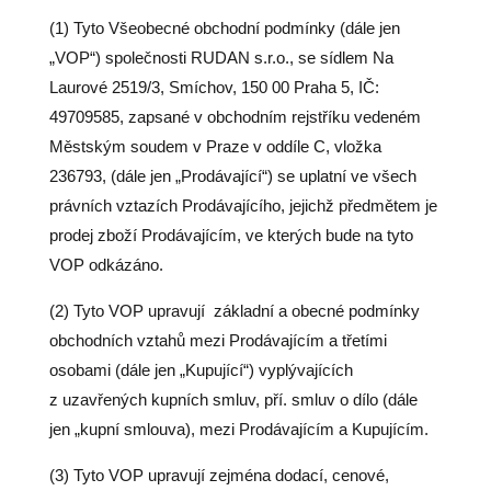
(1) Tyto Všeobecné obchodní podmínky (dále jen
„VOP“) společnosti RUDAN s.r.o., se sídlem Na
Laurové 2519/3, Smíchov, 150 00 Praha 5, IČ:
49709585, zapsané v obchodním rejstříku vedeném
Městským soudem v Praze v oddíle C, vložka
236793, (dále jen „Prodávající“) se uplatní ve všech
právních vztazích Prodávajícího, jejichž předmětem je
prodej zboží Prodávajícím, ve kterých bude na tyto
VOP odkázáno.
(2) Tyto VOP upravují
základní a obecné podmínky
obchodních vztahů mezi Prodávajícím a třetími
osobami (dále jen „Kupující“) vyplývajících
z uzavřených kupních smluv, pří. smluv o dílo (dále
jen „kupní smlouva), mezi Prodávajícím a Kupujícím.
(3) Tyto VOP upravují zejména dodací, cenové,