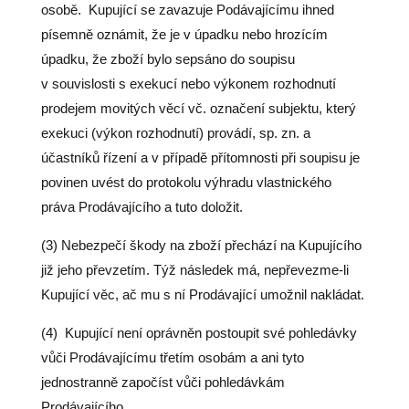
osobě.
Kupující se zavazuje Podávajícímu ihned
písemně oznámit, že je v úpadku nebo hrozícím
úpadku, že zboží bylo sepsáno do soupisu
v souvislosti s exekucí nebo výkonem rozhodnutí
prodejem movitých věcí vč. označení subjektu, který
exekuci (výkon rozhodnutí) provádí, sp. zn. a
účastníků řízení a v případě přítomnosti při soupisu je
povinen uvést do protokolu výhradu vlastnického
práva Prodávajícího a tuto doložit.
(3) Nebezpečí škody na zboží přechází na Kupujícího
již jeho převzetím. Týž následek má, nepřevezme-li
Kupující věc, ač mu s ní Prodávající umožnil nakládat.
(4)
Kupující není oprávněn postoupit své pohledávky
vůči Prodávajícímu třetím osobám a ani tyto
jednostranně započíst vůči pohledávkám
Prodávajícího..