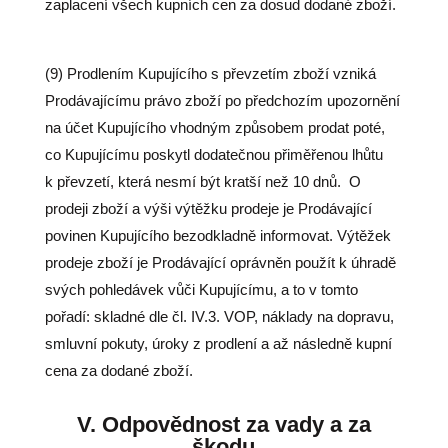
zaplacení všech kupních cen za dosud dodané zboží.
(9) Prodlením Kupujícího s převzetím zboží vzniká
Prodávajícímu právo zboží po předchozím upozornění
na účet Kupujícího vhodným způsobem prodat poté,
co Kupujícímu poskytl dodatečnou přiměřenou lhůtu
k převzetí, která nesmí být kratší než 10 dnů.
O
prodeji zboží a výši výtěžku prodeje je Prodávající
povinen Kupujícího bezodkladně informovat. Výtěžek
prodeje zboží je Prodávající oprávněn použít k úhradě
svých pohledávek vůči Kupujícímu, a to v tomto
pořadí: skladné dle čl. IV.3. VOP, náklady na dopravu,
smluvní pokuty, úroky z prodlení a až následně kupní
cena za dodané zboží.
V.
Odpovědnost za vady a za
škodu