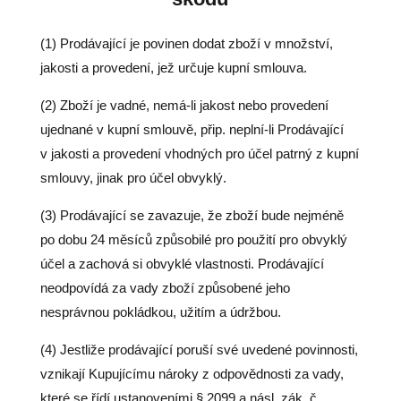
(1) Prodávající je povinen dodat zboží v množství,
jakosti a provedení, jež určuje kupní smlouva.
(2) Zboží je vadné, nemá-li jakost nebo provedení
ujednané v kupní smlouvě, přip. neplní-li Prodávající
v jakosti a provedení vhodných pro účel patrný z kupní
smlouvy, jinak pro účel obvyklý.
(3) Prodávající se zavazuje, že zboží bude nejméně
po dobu 24 měsíců způsobilé pro použití pro obvyklý
účel a zachová si obvyklé vlastnosti. Prodávající
neodpovídá za vady zboží způsobené jeho
nesprávnou pokládkou, užitím a údržbou.
(4) Jestliže prodávající poruší své uvedené povinnosti,
vznikají Kupujícímu nároky z odpovědnosti za vady,
které se řídí ustanoveními § 2099 a násl. zák. č.