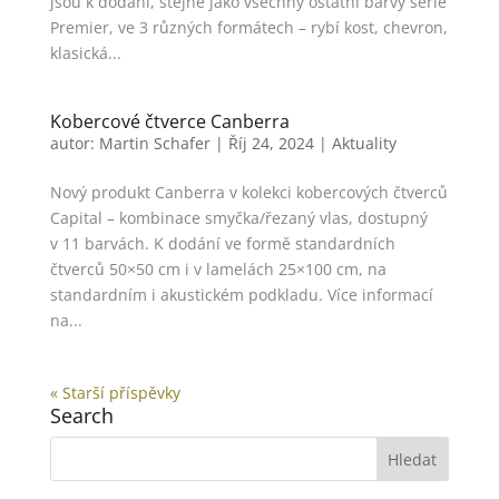
jsou k dodání, stejně jako všechny ostatní barvy série
Premier, ve 3 různých formátech – rybí kost, chevron,
klasická...
Kobercové čtverce Canberra
autor:
Martin Schafer
|
Říj 24, 2024
|
Aktuality
Nový produkt Canberra v kolekci kobercových čtverců
Capital – kombinace smyčka/řezaný vlas, dostupný
v 11 barvách. K dodání ve formě standardních
čtverců 50×50 cm i v lamelách 25×100 cm, na
standardním i akustickém podkladu. Více informací
na...
« Starší příspěvky
Search