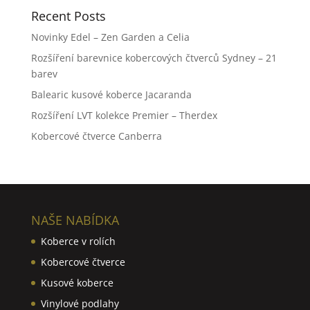
Recent Posts
Novinky Edel – Zen Garden a Celia
Rozšíření barevnice kobercových čtverců Sydney – 21
barev
Balearic kusové koberce Jacaranda
Rozšíření LVT kolekce Premier – Therdex
Kobercové čtverce Canberra
NAŠE NABÍDKA
Koberce v rolích
Kobercové čtverce
Kusové koberce
Vinylové podlahy