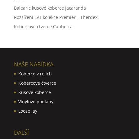
Balearic kusové koberce Jacaranda
Rozšíření LVT kolekce Premier – Therdex
Kobercové čtverce Canberra
NAŠE NABÍDKA
Koberce v rolích
Kobercové čtverce
Kusové koberce
Vinylové podlahy
Loose lay
DALŠÍ